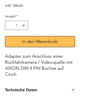
inkl. MwSt.
Anzahl
*
In den Warenkorb
Adapter zum Anschluss einer
Rückfahrkamera / Videoquelle mit
AXION DIN 4 PIN Buchse auf
Cinch
Technische Daten
AXION DIN 4 PIN (F) auf Cinch (RCA)
(Audio, Video, 12 V und Mirror)